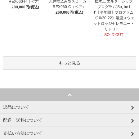
天井埋込み型スピーカー
松木正 エルダーシップ
REX060-P（ペア）
REX060-C（ペア）
プログラム“So, be i
280,000円(税込)
260,000円(税込)
t”【半年間】プログラム
《10/20-22》清里スウェ
ットロッジセレモニー・
リトリート
SOLD OUT
もっと見る
返品について
配送・送料について
支払い方法について