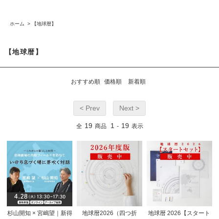
ホーム
>
【地球暦】
【地球暦】
おすすめ順
価格順
新着順
< Prev
Next >
19
1
19
全
商品
-
表示
杉山開知 × 宮嶋望｜新得
地球暦2026（四つ折
地球暦 2026【スタート