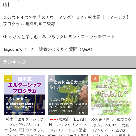
聴】
スカウト４つの力「スカウティングとは？」松木正【ティーンズ】
プログラム 無料動画ご登録
Goroさんと楽しむ みつろうクレヨン・スクラッチアート
Taguchiスピーカー設置のよくある質問（Q&A）
ランキング
1
2
3
松木正 【BE WIT
松木正 エルダーシップ
松木正「自己生成プログ
H】 カウンセリング フ
プログラム“So, be i
ラム」"So, be it" "わた
ァシリテーション講座
t”【半年間】プログラム
し"という「生命の木」
ベーシックコース＜第14
《10/20-22》清里スウェ
になっていく 自己生成