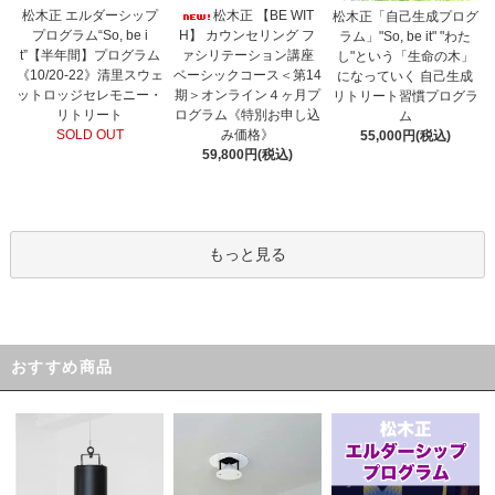
松木正 【BE WIT
松木正 エルダーシップ
松木正「自己生成プログ
H】 カウンセリング フ
プログラム“So, be i
ラム」"So, be it" "わた
ァシリテーション講座
t”【半年間】プログラム
し"という「生命の木」
ベーシックコース＜第14
《10/20-22》清里スウェ
になっていく 自己生成
期＞オンライン４ヶ月プ
ットロッジセレモニー・
リトリート習慣プログラ
ログラム《特別お申し込
リトリート
ム
み価格》
SOLD OUT
55,000円(税込)
59,800円(税込)
もっと見る
おすすめ商品