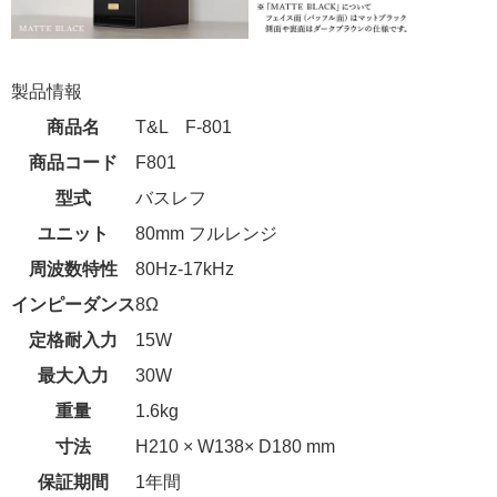
製品情報
商品名
T&L F-801
商品コード
F801
型式
バスレフ
ユニット
80mm フルレンジ
周波数特性
80Hz-17kHz
インピーダンス
8Ω
定格耐入力
15W
最大入力
30W
重量
1.6kg
寸法
H210 × W138× D180 mm
保証期間
1年間