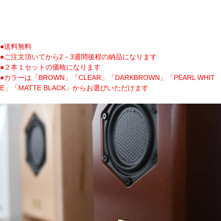
●送料無料
●ご注文頂いてから2－3週間後程の納品になります
●２本１セットの価格になります
●カラーは「BROWN」「CLEAR」「DARKBROWN」「PEARL WHIT
E」「MATTE BLACK」からお選びいただけます