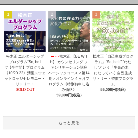
1
2
3
松木正 【BE WIT
松木正 エルダーシップ
松木正「自己生成プログ
H】 カウンセリング フ
プログラム“So, be i
ラム」"So, be it" "わた
ァシリテーション講座
t”【半年間】プログラム
し"という「生命の木」
ベーシックコース＜第14
《10/20-22》清里スウェ
になっていく 自己生成
期＞オンライン４ヶ月プ
ットロッジセレモニー・
リトリート習慣プログラ
ログラム《特別お申し込
リトリート
ム
み価格》
SOLD OUT
55,000円(税込)
59,800円(税込)
もっと見る