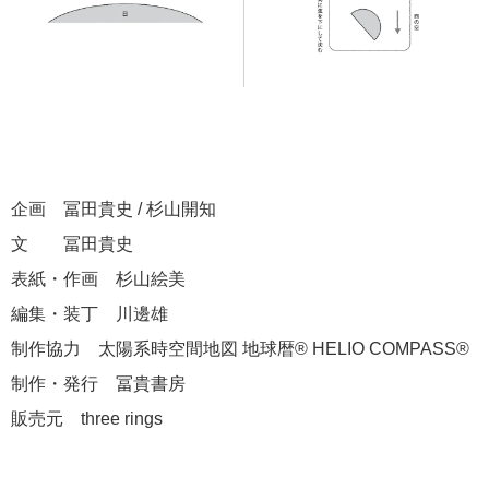
企画 冨田貴史 / 杉山開知
文 冨田貴史
表紙・作画 杉山絵美
編集・装丁 川邊雄
制作協力 太陽系時空間地図 地球暦® HELIO COMPASS®
制作・発行 冨貴書房
販売元 three rings