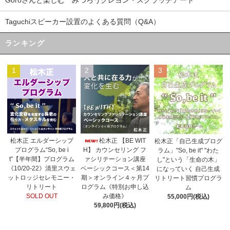
Goroさんと楽しむ みつろうクレヨン・スクラッチアート
Taguchiスピーカー設置のよくある質問（Q&A）
ランキング
1
2
3
松木正 【BE WIT
松木正 エルダーシップ
松木正「自己生成プログ
H】 カウンセリング フ
プログラム“So, be i
ラム」"So, be it" "わた
ァシリテーション講座
t”【半年間】プログラム
し"という「生命の木」
ベーシックコース＜第14
《10/20-22》清里スウェ
になっていく 自己生成
期＞オンライン４ヶ月プ
ットロッジセレモニー・
リトリート習慣プログラ
ログラム《特別お申し込
リトリート
ム
み価格》
SOLD OUT
55,000円(税込)
59,800円(税込)