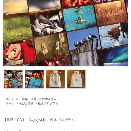
ホーム
>
【書籍・CD】
>
松木正さん
ホーム
>
学びと体験
>
松木プログラム
【書籍・CD】
学びと体験
松木プログラム