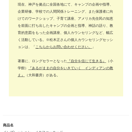
現在、神戸を拠点に全国各地にて、キャンプの企画や指導、
企業研修、学校での人間関係トレーニング、また保護者に向
けてのワークショップ、子育て講座、アメリカ先住民の知恵
を前面に打ち出したキャンプの企画と指導、神話の語り、教
育的意図をもった企画講座、個人カウンセリングなど、幅広
く活動している。※松木正さんの個人カウンセリングセッシ
ョンは、「
こちらからお問い合わせください。
」
著書に、ロングセラーとなった
『自分を信じて生きる』
（小
学館）
『あるがままの自分をいきていく インディアンの教
え』
（大和書房）
がある。
商品名