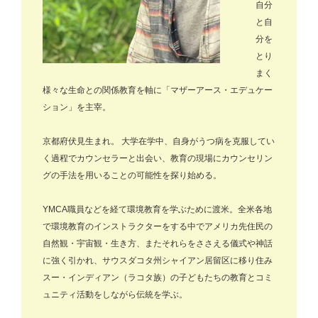
自分
と自
分を
とり
まく
様々な生命との関係教育を軸に「
マザーアース・エデュケー
ション
」を主宰。
京都府伏見生まれ。 大学在学中、自身がうつ病を克服してい
く過程でカウンセラーと出会い、教育の現場にカウンセリン
グの手法を用いることの可能性を探り始める。
YMCA職員などを経て環境教育を学ぶために渡米。全米各地
で環境教育のインストラクターをする中でアメリカ先住民の
自然観・宇宙観・生き方、またそれらをささえる儀式や神話
に強く引かれ、サウスダコタ州シャイアン居留区に移り住み
スー・インディアン（ラコタ族）の子どもたちの教育とコミ
ュニティ活動をしながら伝統を学ぶ。