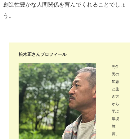
創造性豊かな人間関係を育んでくれることでしょ
う。
松木正さんプロフィール
先住
民の
知恵
と生
き方
から
学ぶ
環境
教
育、